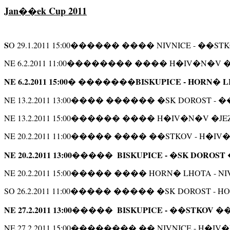
Jan��ek
 Cup 2011
S
O 29.1.2011 15:00
������ 
���� 
NIVNICE - ��ST
NE 6.2.2011 11:00
�������� 
���� 
H�IV�N�V �J
NE 6.2.2011 15:00
� 
�������
BISKUPICE - HORN� L
NE 13.2.2011 13:00
���� 
������ 
�SK DOROST - �
NE 13.2.2011 15:00
������ 
���� 
H�IV�N�V �JEZ
NE 20.2.2011 11:00
����� 
���� 
��STKOV - H�IV�
NE 20.2.2011 13:00
����� 
BISKUPICE - �SK DOROST 
NE 20.2.2011 15:00
����� 
���� 
HORN� LHOTA - NI
SO 26.2.2011 11:00
����� 
����� 
�SK DOROST - H
NE 27.2.2011 13:00
����� 
BISKUPICE - ��STKOV 
�
NE 27.2.2011 15:00
�������� 
�� 
NIVNICE - H�IV