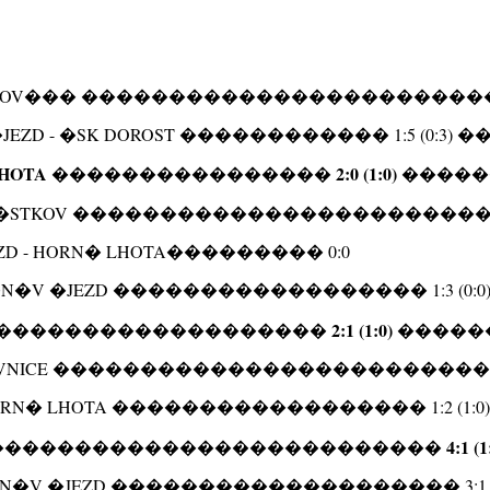
KOV
��� 
�����������������������
EZD - �SK DOROST 
������������ 
1:5 (0:3) 
�
HOTA 
���������������� 
2:0 (1:0) 
�����
�STKOV 
������������������������
D - HORN� LHOTA
��������� 
0:0 
N�V �JEZD 
������������������ 
1:3 (0:0)
������������������� 
2:1 (1:0) 
�����
VNICE 
�������������������������
ORN� LHOTA 
������������������ 
1:2 (1:0)
�������������������������� 
4:1 (1
�N�V �JEZD 
�������������������� 
3:1