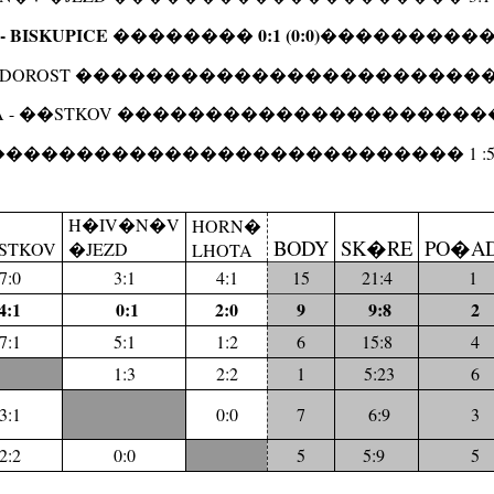
 BISKUPICE 
�������� 
0:1 (0:0)
����������
 DOROST 
������������������������
 - ��STKOV 
����������������������
��������������������������� 
1 :
5
H�IV�N�V
HORN�
BODY
SK�RE
PO�A
STKOV
�JEZD
LHOTA
7:0
3:1
4:1
15
21:4
1
4:1
0:1
2:0
9
9:8
2
7:1
5:1
1:2
6
15:8
4
1:3
2:2
1
5:23
6
3:1
0:0
7
6:9
3
2:2
0:0
5
5:9
5