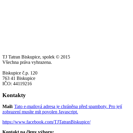
TJ Tatran Biskupice, spolek © 2015
Všechna práva vyhrazena.
Biskupice č.p. 120
763 41 Biskupice
IČO: 44119216
Kontakty
Mail:
Tato e-mailová adresa je chráněna před spamboty. Pro její
zobrazení musíte mít povolen Javascript.
https://www.facebook.com/TJTatranBiskupice/
Kontakt na členy výboru: