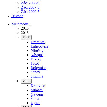
Žáci 2008-9
Žáci 2007-8
Žáci 2006-7
Historie
Multimedia
2015
2013
2012
Drnovice
Luhačovice
Mirošov
Návojná
Paseky
Poteč
Rokytnice
Šanov
Smolina
2011
Drnovice
Mirošov
Návojná
Štítná
Újezd