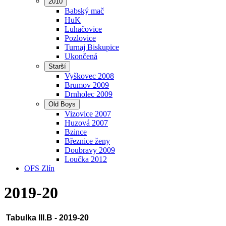
2010
Babský mač
HuK
Luhačovice
Pozlovice
Turnaj Biskupice
Ukončená
Starší
Vyškovec 2008
Brumov 2009
Drnholec 2009
Old Boys
Vizovice 2007
Huzová 2007
Bzince
Březnice ženy
Doubravy 2009
Loučka 2012
OFS Zlín
2019-20
Tabulka III.B - 2019-20