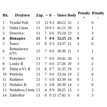
Penalty
Penalty
Rk.
Družstvo
Záp.
+
0
-
Skóre
Body
+
-
1
Vysoké Pole
13
11
0
2
46:22
32
1
0
2
Dolní Lhota
13
10
0
3
41:21
29
2
1
3
Drnovice
13
7
0
6
35:24
23
1
3
4
Biskupice
13
7
0
6
32:25
23
0
2
5
Šanov
13
8
0
5
33:37
21
3
0
Bohuslavice
6
13
7
0
6
30:30
21
1
1
n/Vl.
7
Rokytnice
13
7
0
6
26:42
20
1
0
8
Louky B
13
7
0
6
27:26
20
3
2
9
Štítná n/Vl. B
13
6
0
7
31:35
19
1
2
10
Petrůvka
13
7
0
6
33:34
19
2
0
11
Rudimov
13
5
0
8
43:39
16
0
1
12
Nedašov B
13
5
0
8
28:39
14
1
0
13
Nedašova Lhota
13
4
0
9
20:25
13
1
2
14
Zádveřice
13
0
0
13
17:43
3
0
3