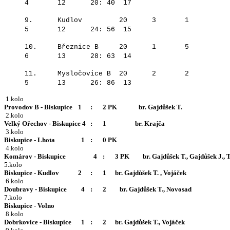
4 12 20: 40 17
9. Kudlov 20 3 1
5 12 24: 56 15
10. Březnice B 20 1 5
6 13 28: 63 14
11. Mysločovice B 20 2 2
5 13 26: 86 13
Provodov B - Biskupice  	1	:	2 PK              br. Gajdůšek T.
 2.kolo 
Velký Ořechov - Biskupice 4	:	1	             br. Krajča
Biskupice - Lhota		  1	:	0 PK
Komárov - Biskupice		  4	:	3 PK	  br. Gajdůšek T., Gajdůš
Biskupice - Kudlov  		2	:	1    	br. Gajdůšek T. , Vojáček
Doubravy - Biskupice	  4	:	2	   br. Gajdůšek T., Novosad
Biskupice - Volno
Dobrkovice - Biskupice	  1	:	2   	br. Gajdůšek T., Vojáček