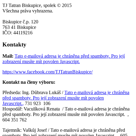
TJ Tatran Biskupice, spolek © 2015
Všechna práva vyhrazena.
Biskupice č.p. 120
763 41 Biskupice
IČO: 44119216
Kontakty
Mail:
Tato e-mailová adresa je chráněna před spamboty. Pro její
zobrazení musíte mít povolen Javascript.
https://www.facebook.com/TJTatranBiskupice/
Kontakt na členy výboru:
Předseda: Ing. Důbrava Lukáš /
Tato e-mailová adresa je chráněna
před spamboty. Pro její zobrazení musíte mít povolen
Javascript.
,
731 923 106
Hospodář: Vaculíková Renata /
Tato e-mailová adresa je chráněna
před spamboty. Pro její zobrazení musíte mít povolen Javascript.
,
604 351 762
Tajemník: Vaškůj Josef /
Tato e-mailová adresa je chráněna před
spamboty. Pro její zobrazení musíte mít povolen Javascript.
, 605