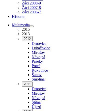
Žáci 2008-9
Žáci 2007-8
Žáci 2006-7
Historie
Multimedia
2015
2013
2012
Drnovice
Luhačovice
Mirošov
Návojná
Paseky
Poteč
Rokytnice
Šanov
Smolina
2011
Drnovice
Mirošov
Návojná
Štítná
Újezd