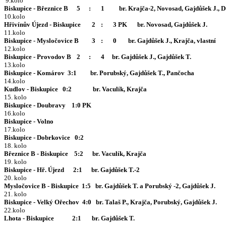
Biskupice - Březnice B  	5	:	1	    br. Krajča-2, Novosad, Gajdůšek
Hřivínův Újezd - Biskupice	  2	:	3 PK      	br. Novosad, Gajdůšek J.
Biskupice - Mysločovice B	  3	:	0	  br. Gajdůšek J., Krajča, vlastní
Biskupice - Provodov B  	2	:	4     br. Gajdůšek J., Gajdůšek T.
13.kolo
Biskupice - Komárov  3:1         br. Porubský, Gajdůšek T., Pančocha
14.kolo
Kudlov - Biskupice   0:2              br. Vaculík, Krajča
15. kolo
Biskupice - Doubravy    1:0 PK
16.kolo
Biskupice - Volno
17.kolo
Biskupice - Dobrkovice   0:2
18. kolo
Březnice B - Biskupice    5:2      br. Vaculík, Krajča
19. kolo
Biskupice - Hř. Újezd      2:1      br. Gajdůšek T.-2
20. kolo
Mysločovice B - Biskupice  1:5   br. Gajdůšek T. a Porubský -2, Gajdůšek J.
21. kolo
Biskupice - Velký Ořechov  4:0   br. Talaš P., Krajča, Porubský, Gajdůšek J.
22.kolo
Lhota - Biskupice            2:1       br. Gajdůšek T.