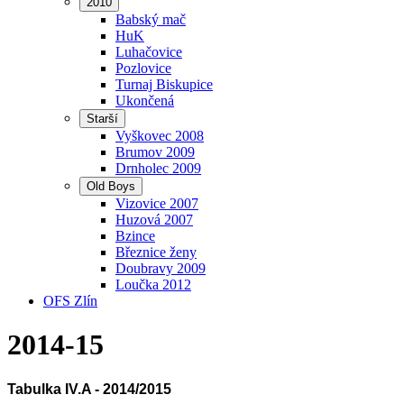
2010
Babský mač
HuK
Luhačovice
Pozlovice
Turnaj Biskupice
Ukončená
Starší
Vyškovec 2008
Brumov 2009
Drnholec 2009
Old Boys
Vizovice 2007
Huzová 2007
Bzince
Březnice ženy
Doubravy 2009
Loučka 2012
OFS Zlín
2014-15
Tabulka IV.A - 2014/2015