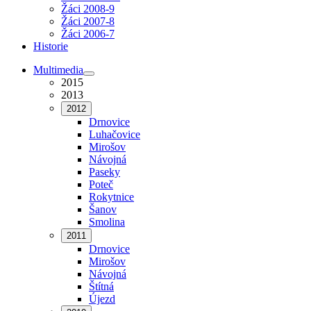
Žáci 2008-9
Žáci 2007-8
Žáci 2006-7
Historie
Multimedia
2015
2013
2012
Drnovice
Luhačovice
Mirošov
Návojná
Paseky
Poteč
Rokytnice
Šanov
Smolina
2011
Drnovice
Mirošov
Návojná
Štítná
Újezd