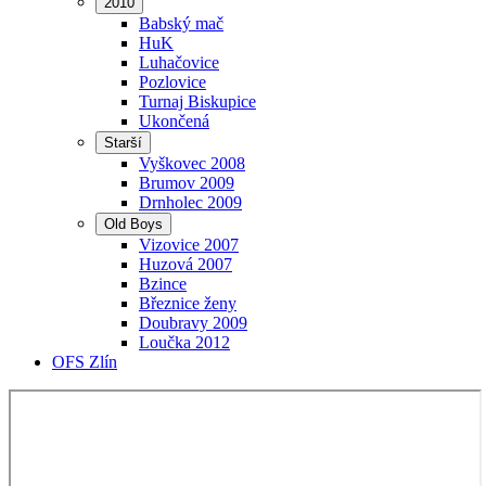
2010
Babský mač
HuK
Luhačovice
Pozlovice
Turnaj Biskupice
Ukončená
Starší
Vyškovec 2008
Brumov 2009
Drnholec 2009
Old Boys
Vizovice 2007
Huzová 2007
Bzince
Březnice ženy
Doubravy 2009
Loučka 2012
OFS Zlín