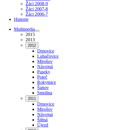
Žáci 2008-9
Žáci 2007-8
Žáci 2006-7
Historie
Multimedia
2015
2013
2012
Drnovice
Luhačovice
Mirošov
Návojná
Paseky
Poteč
Rokytnice
Šanov
Smolina
2011
Drnovice
Mirošov
Návojná
Štítná
Újezd