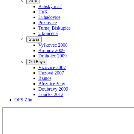
2010
Babský mač
HuK
Luhačovice
Pozlovice
Turnaj Biskupice
Ukončená
Starší
Vyškovec 2008
Brumov 2009
Drnholec 2009
Old Boys
Vizovice 2007
Huzová 2007
Bzince
Březnice ženy
Doubravy 2009
Loučka 2012
OFS Zlín