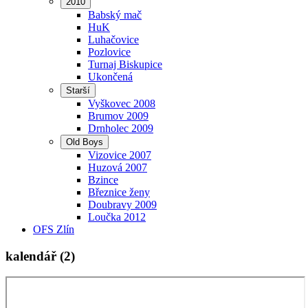
2010
Babský mač
HuK
Luhačovice
Pozlovice
Turnaj Biskupice
Ukončená
Starší
Vyškovec 2008
Brumov 2009
Drnholec 2009
Old Boys
Vizovice 2007
Huzová 2007
Bzince
Březnice ženy
Doubravy 2009
Loučka 2012
OFS Zlín
kalendář (2)