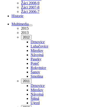
Žáci 2008-9
Žáci 2007-8
Žáci 2006-7
Historie
Multimedia
2015
2013
2012
Drnovice
Luhačovice
Mirošov
Návojná
Paseky
Poteč
Rokytnice
Šanov
Smolina
2011
Drnovice
Mirošov
Návojná
Štítná
Újezd