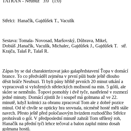
TATRAN - Neubuz 3:0 (1:0)
Střelci: Hanačík, Gajdůšek T., Vaculík
Sestava: Tomala- Novosad, Maršovský, Důbrava, Mikel,
Dobiáš ,Hanačík, Vaculík, Michalec, Gajdůšek J., Gajdůšek T. stř.
Krajča, Talaš P., Talaš R.
Zápas by se dal charakterizovat jako galapředstavení Ťopa v domácí
brance. To co předváděl zejména v první půli bude ještě dlouho
děsit hráče Neubuzi. Ti byli pány hřiště prvních 20 minut utkání a
vypracovali si vyložených střeleckých možností na min. 5 gólů, ale
skóre se neměnilo. Ťopovi pomohly i dvě tyče, nastřelené v rozmezí
jedné minuty. Domácí zjistili že i soupeř má golmana až ve 22.
minutě, když kolmici za obranu zpracoval Tom ale z dobré pozice
minul. Od té chvíle se opticky hra srovnala, nicméně hosté měli stále
navrch. Přesto ještě před poločasovým hvizdem rozhodčího Střelce
prohrávali o gól. V předposlední minutě zahrál Tom střílený roh,
Hanačík na přední tyči lehce tečoval a balon zaplul mimo dosah
golmana hostů.