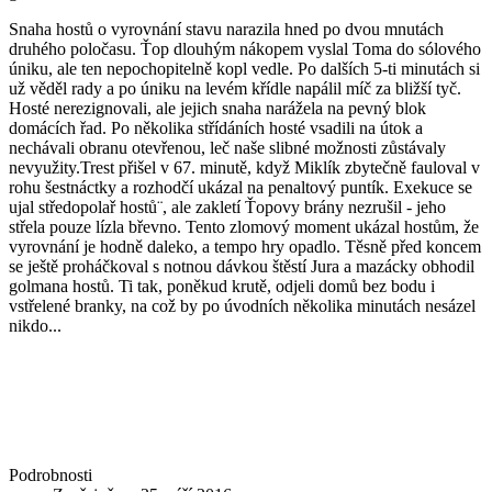
Snaha hostů o vyrovnání stavu narazila hned po dvou mnutách
druhého poločasu. Ťop dlouhým nákopem vyslal Toma do sólového
úniku, ale ten nepochopitelně kopl vedle. Po dalších 5-ti minutách si
už věděl rady a po úniku na levém křídle napálil míč za bližší tyč.
Hosté nerezignovali, ale jejich snaha narážela na pevný blok
domácích řad. Po několika střídáních hosté vsadili na útok a
nechávali obranu otevřenou, leč naše slibné možnosti zůstávaly
nevyužity.Trest přišel v 67. minutě, když Miklík zbytečně fauloval v
rohu šestnáctky a rozhodčí ukázal na penaltový puntík. Exekuce se
ujal středopolař hostů¨, ale zakletí Ťopovy brány nezrušil - jeho
střela pouze lízla břevno. Tento zlomový moment ukázal hostům, že
vyrovnání je hodně daleko, a tempo hry opadlo. Těsně před koncem
se ještě proháčkoval s notnou dávkou štěstí Jura a mazácky obhodil
golmana hostů. Ti tak, poněkud krutě, odjeli domů bez bodu i
vstřelené branky, na což by po úvodních několika minutách nesázel
nikdo...
Podrobnosti