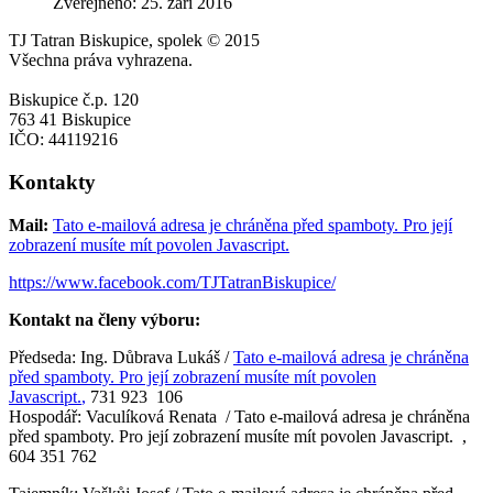
Zveřejněno: 25. září 2016
TJ Tatran Biskupice, spolek © 2015
Všechna práva vyhrazena.
Biskupice č.p. 120
763 41 Biskupice
IČO: 44119216
Kontakty
Mail:
Tato e-mailová adresa je chráněna před spamboty. Pro její
zobrazení musíte mít povolen Javascript.
https://www.facebook.com/TJTatranBiskupice/
Kontakt na členy výboru:
Předseda: Ing. Důbrava Lukáš /
Tato e-mailová adresa je chráněna
před spamboty. Pro její zobrazení musíte mít povolen
Javascript.
,
731 923 106
Hospodář: Vaculíková Renata /
Tato e-mailová adresa je chráněna
před spamboty. Pro její zobrazení musíte mít povolen Javascript.
,
604 351 762